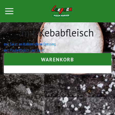
mit Kebabfleisch
Beitrags-
mit Salat an italienischem Dressing
mit Pouletfleisch und Salat
Navigation
WARENKORB