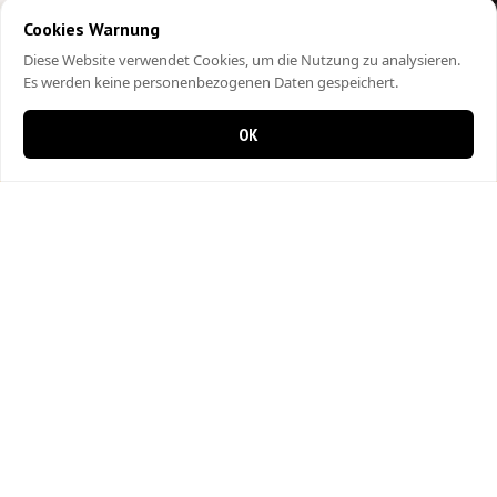
Cookies Warnung
Diese Website verwendet Cookies, um die Nutzung zu analysieren.
Es werden keine personenbezogenen Daten gespeichert.
OK
0 items in cart
0
Pizza Kurier Langnau
Hinterdorfstrasse 24
3550 Langnau im Emmental
034 408 80 80
Fleischherkunft