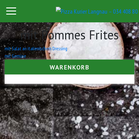
mit Pommes Frites
Beitrags-
mit Salat an italienischem Dressing
mit Gemüse
Navigation
WARENKORB