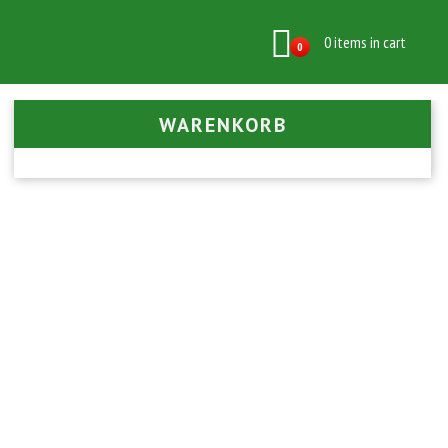
0 items in cart
0
WARENKORB