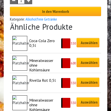
In den Warenkorb
Kategorie:
Alkoholfreie Getränke
Ähnliche Produkte
Coca-Cola Zero 
Auswählen
CHF
3.50
0,5l
Mineralwasser 
Auswählen
CHF
6.00
ohne 
Kohlensäure 
1,5l
Rivella Rot 0,5l
Auswählen
CHF
3.50
Mineralwasser 
Auswählen
CHF
3.50
ohne 
Kohlensäure 