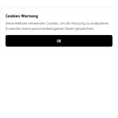
Cookies Warnung
Diese Website verwendet Cookies, um die Nutzung zu analysieren.
Es werden keine personenbezogenen Daten gespeichert.
OK
0 items in cart
0
Pizza Kurier Langnau
Hinterdorfstrasse 24
3550 Langnau im Emmental
034 408 80 80