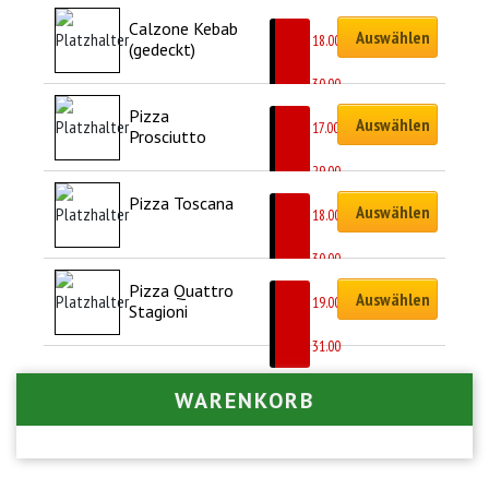
Calzone Kebab 
Auswählen
CHF
18.00
(gedeckt)
–
CHF
30.00
Pizza 
Auswählen
CHF
17.00
Prosciutto
–
CHF
29.00
Pizza Toscana
Auswählen
CHF
18.00
–
CHF
30.00
Pizza Quattro 
Auswählen
CHF
19.00
Stagioni
–
CHF
31.00
WARENKORB