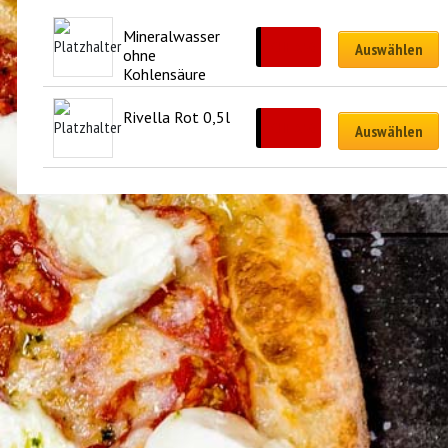
Mineralwasser 
CHF
3.50
Auswählen
ohne 
Kohlensäure 
0,5l
Rivella Rot 0,5l
CHF
3.50
Auswählen