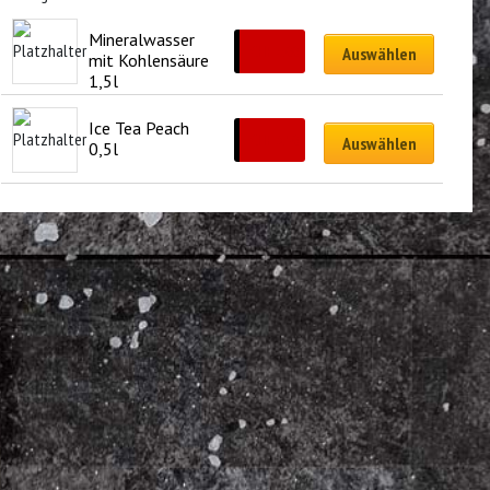
Mineralwasser 
CHF
6.00
Auswählen
mit Kohlensäure 
1,5l
Ice Tea Peach 
CHF
3.50
Auswählen
0,5l