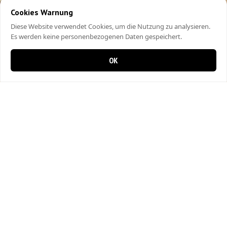
Cookies Warnung
Diese Website verwendet Cookies, um die Nutzung zu analysieren.
Es werden keine personenbezogenen Daten gespeichert.
OK
0 items in cart
0
Pizza Kurier Langnau
Hinterdorfstrasse 24
3550 Langnau im Emmental
034 408 80 80
Fleischherkunft