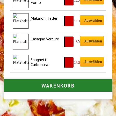
CHF
16.00
Forno
Makaroni Teller
Auswählen
CHF
16.00
Lasagne Verdure
Auswählen
CHF
16.00
Spaghetti 
Auswählen
CHF
17.00
Carbonara
WARENKORB